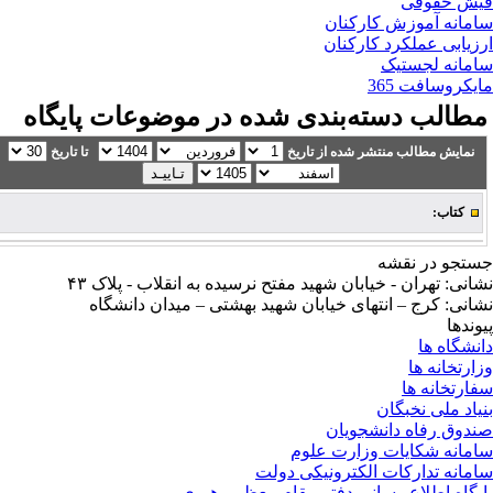
ش حقوقی
مانه آموزش کارکنان
زیابی عملکرد کارکنان
مانه لجستیک
یکروسافت 365
طالب دسته‌بندی شده در موضوعات پایگاه
نمایش مطالب منتشر شده از تاریخ
تا تاریخ
کتاب:
تجو در نقشه
انی: تهران - خیابان شهید مفتح نرسیده به انقلاب - پلاک ۴۳
انی: کرج – انتهای خیابان شهید بهشتی – میدان دانشگاه
وندها
نشگاه ها
ارتخانه ها
ارتخانه ها
یاد ملی نخبگان
دوق رفاه دانشجویان
مانه شکایات وزارت علوم
مانه تدارکات الکترونیکی دولت
یگاه اطلاع رسانی دفتر مقام معظم رهبری