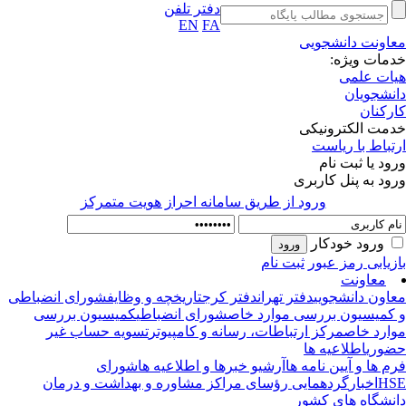
دفتر تلفن
EN
FA
اونت دانشجویی
مات ویژه:
ات علمی
نشجویان
رکنان
مت الکترونیکی
تباط با ریاست
ود یا ثبت نام
ود به پنل کاربری
ورود از طريق سامانه احراز هويت متمركز
ورود خودکار
زیابی رمز عبور
ثبت نام
معاونت
اون دانشجویی
دفتر تهران
دفتر کرج
تاریخچه و وظایف
شورای انضباطی
کمیسیون بررسی موارد خاص
شورای انضباطی
کمیسیون بررسی
ارد خاص
مرکز ارتباطات، رسانه و کامپیوتر
تسویه حساب غیر
وری
اطلاعیه ها
م ها و آیین نامه ها
آرشیو خبرها و اطلاعیه ها
شورای
HS
اخبار
گردهمایی رؤسای مراکز مشاوره و بهداشت و درمان
نشگاه های کشور