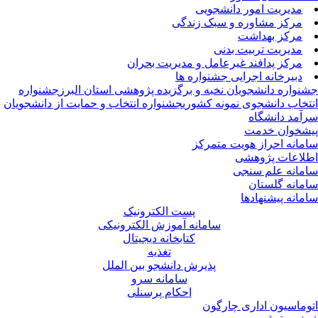
مدیریت امور دانشجویی
مرکز مشاوره و سبک زندگی
مرکز بهداشت
مدیریت تربیت بدنی
مرکز پدافند غیرعامل و مدیریت بحران
دبیرخانه اجرایی جشنواره ها
نواره دانشجویان نخبه و برگزیده پژوهشی استان البرز
جشنواره
تخاب دانشجوی نمونه کشوری
جشنواره انتخاب و حمایت از دانشجویان
آمد دانشگاه
شخوان خدمت
مانه احراز هویت متمرکز
لاعات پژوهشی
مانه علم سنجی
مانه گلستان
مانه پیشنهادها
پست الکترونیک
سامانه آموزش الکترونیکی
کتابخانه دیجیتال
تغذیه
پذیرش دانشجو بین الملل
سامانه سرو
احکام پرسنلی
وماسیون اداری چارگون